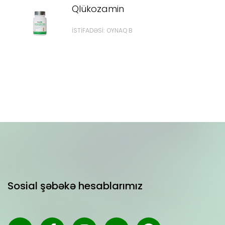
Qlükozamin
İSTİFADƏSİ: OYNAQ B
Sosial şəbəkə hesablarımız