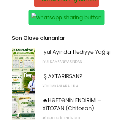
Son Əlavə olunanlar
İyul Ayında Hədiyyə Yağışı
İYUL KAMPANIYASINDAN...
İŞ AXTARIRSAN?
YENI İMKANLARA İLK A...
🔥HƏFTƏNİN ENDİRİMİ –
XİTOZAN (Chitosan)
🌟 HƏFTƏLIK ENDIRIM K...