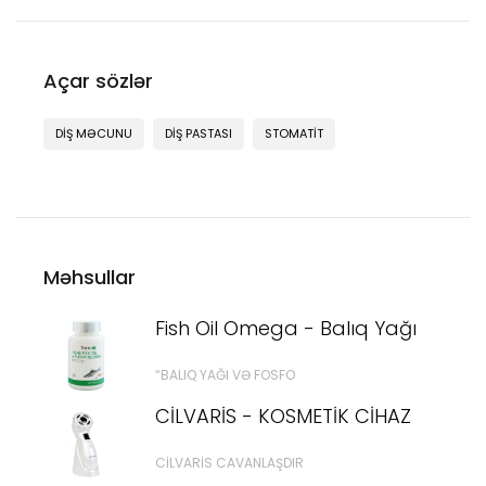
Açar sözlər
DIŞ MƏCUNU
DIŞ PASTASI
STOMATIT
Məhsullar
Fish Oil Omega - Balıq Yağı
“BALIQ YAĞI VƏ FOSFO
CİLVARİS - KOSMETİK CİHAZ
CILVARIS CAVANLAŞDIR