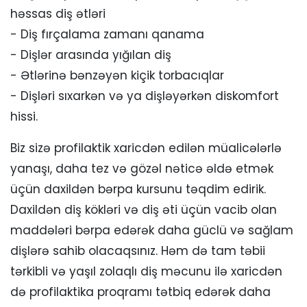
həssas diş ətləri
- Diş fırçalama zamanı qanama
- Dişlər arasında yığılan diş
- Ətlərinə bənzəyən kiçik torbacıqlar
- Dişləri sıxarkən və ya dişləyərkən diskomfort
hissi.
Biz sizə profilaktik xaricdən edilən müalicələrlə
yanaşı, daha tez və gözəl nəticə əldə etmək
üçün daxildən bərpa kursunu təqdim edirik.
Daxildən diş kökləri və diş əti üçün vacib olan
maddələri bərpa edərək daha güclü və sağlam
dişlərə sahib olacaqsınız. Həm də tam təbii
tərkibli və yaşıl zolaqlı diş məcunu ilə xaricdən
də profilaktika proqramı tətbiq edərək daha