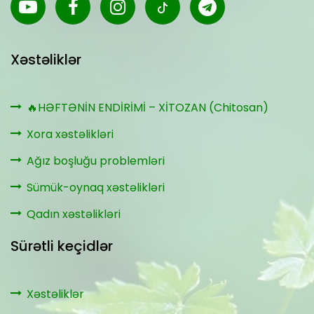
Xəstəliklər
🔥HƏFTƏNİN ENDİRİMİ – XİTOZAN (Chitosan)
Xora xəstəlikləri
Ağız boşluğu problemləri
Sümük-oynaq xəstəlikləri
Qadın xəstəlikləri
Sürətli keçidlər
Xəstəliklər