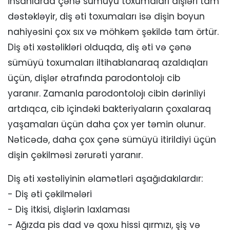
insanlarda çənə sümüyü toxumaları dişləri tam
dəstəkləyir, diş əti toxumaları isə dişin boyun
nahiyəsini çox sıx və möhkəm şəkildə tam örtür.
Diş əti xəstəlikləri olduqda, diş əti və çənə
sümüyü toxumaları iltihablanaraq azaldıqları
üçün, dişlər ətrafında parodontolojı cib
yaranır. Zamanla parodontolojı cibin dərinliyi
artdıqca, cib içindəki bakteriyaların çoxalaraq
yaşamaları üçün daha çox yer təmin olunur.
Nəticədə, daha çox çənə sümüyü itirildiyi üçün
dişin çəkilməsi zərurəti yaranır.
Diş əti xəstəliyinin əlamətləri aşağıdakılardır:
- Diş əti çəkilmələri
- Diş itkisi, dişlərin laxlaması
- Ağızda pis dad və qoxu hissi qırmızı, şiş və