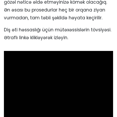
gözəl nəticə əldə etməyinizə kömək olacağıq.
Ən əsası bu prosedurlar heç bir orqana ziyan
vurmadan, tam təbii şəkildə həyata keçirilir.
Diş əti həssaslığı üçün mütəxəssislərin tövsiyəsi.
Ətraflı linkə klikləyərək izləyin.