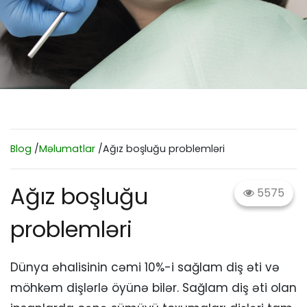
Blog
/
Məlumatlar
/Ağız boşluğu problemləri
Ağız boşluğu
5575
problemləri
Dünya əhalisinin cəmi 10%-i sağlam diş əti və
möhkəm dişlərlə öyünə bilər. Sağlam diş əti olan