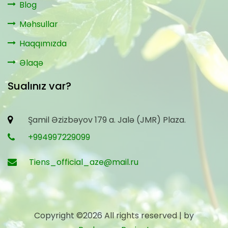
Blog
Məhsullar
Haqqımızda
Əlaqə
Sualınız var?
Şamil Əzizbəyov 179 a. Jalə (JMR) Plaza.
+994997229099
Tiens_official_aze@mail.ru
Copyright ©
2026 All rights reserved | by