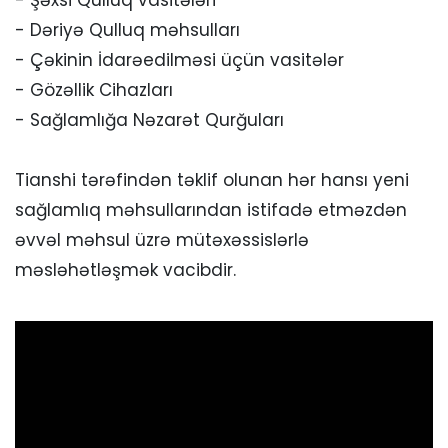
- Şəxsi Qulluq vasitələri
- Dəriyə Qulluq məhsulları
- Çəkinin İdarəedilməsi üçün vasitələr
- Gözəllik Cihazları
- Sağlamlığa Nəzarət Qurğuları
Tianshi tərəfindən təklif olunan hər hansı yeni
sağlamlıq məhsullarından istifadə etməzdən
əvvəl məhsul üzrə mütəxəssislərlə
məsləhətləşmək vacibdir.