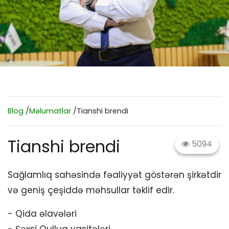
Blog
/
Məlumatlar
/Tianshi brendi
Tianshi brendi
5094
Sağlamlıq sahəsində fəaliyyət göstərən şirkətdir
və geniş çeşiddə məhsullar təklif edir.
- Qida əlavələri