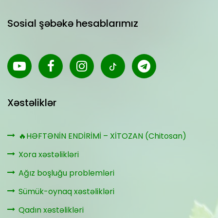
Sosial şəbəkə hesablarımız
Xəstəliklər
🔥HƏFTƏNİN ENDİRİMİ – XİTOZAN (Chitosan)
Xora xəstəlikləri
Ağız boşluğu problemləri
Sümük-oynaq xəstəlikləri
Qadın xəstəlikləri