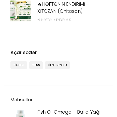
🔥HƏFTƏNİN ENDİRİMİ –
XİTOZAN (Chitosan)
🌟 HƏFTƏLIK ENDIRIM K...
Açar sözlər
TIANSHI
TIENS
TIENSIN YOLU
Məhsullar
Fish Oil Omega - Balıq Yağı