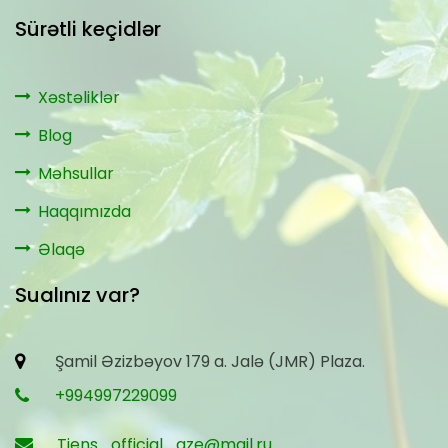
Sürətli keçidlər
Xəstəliklər
Blog
Məhsullar
Haqqımızda
Əlaqə
Sualınız var?
Şamil Əzizbəyov 179 a. Jalə (JMR) Plaza.
+994997229099
Tiens_official_aze@mail.ru