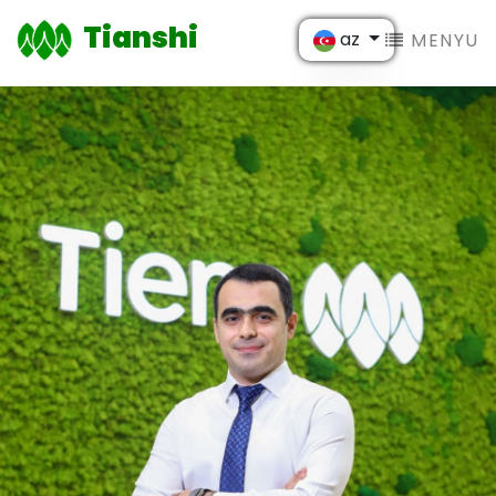
Tianshi
az
MENYU