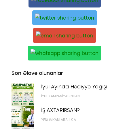
Son Əlavə olunanlar
İyul Ayında Hədiyyə Yağışı
İYUL KAMPANIYASINDAN...
İŞ AXTARIRSAN?
YENI İMKANLARA İLK A...