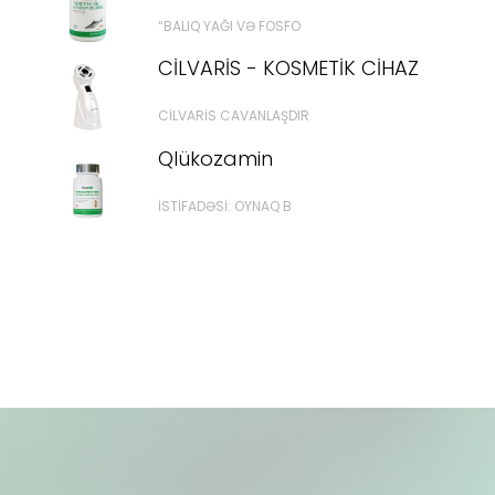
“BALIQ YAĞI VƏ FOSFO
CİLVARİS - KOSMETİK CİHAZ
CILVARIS CAVANLAŞDIR
Qlükozamin
İSTİFADƏSİ: OYNAQ B