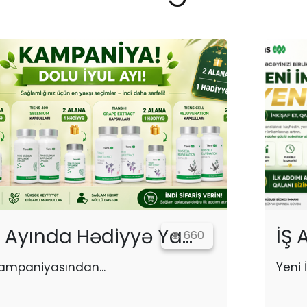
l Ayında Hədiyyə Ya...
İŞ
660
Kampaniyasından...
Yeni 