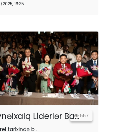
8/2025, 16:35
nəlxalq Liderlər Ba...
557
el tarixində b...