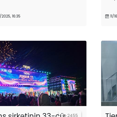
8/2025, 16:35
11/1
ns şirkətinin 33-cü...
Tie
2455