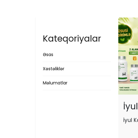
Kateqoriyalar
Əsas
Xəstəliklər
Məlumatlar
İyu
İyul 