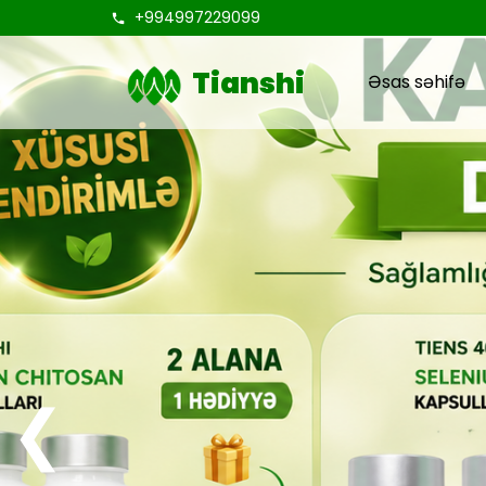
+994997229099
Tianshi
Əsas səhifə
❮