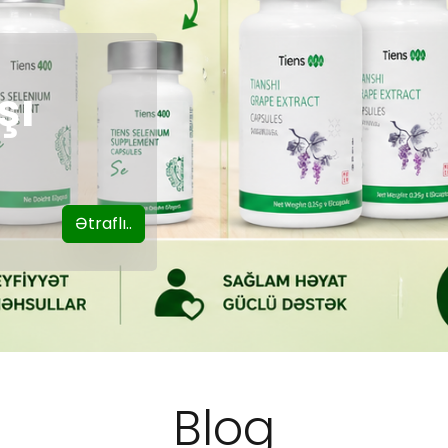
AN?
raflı..
Blog