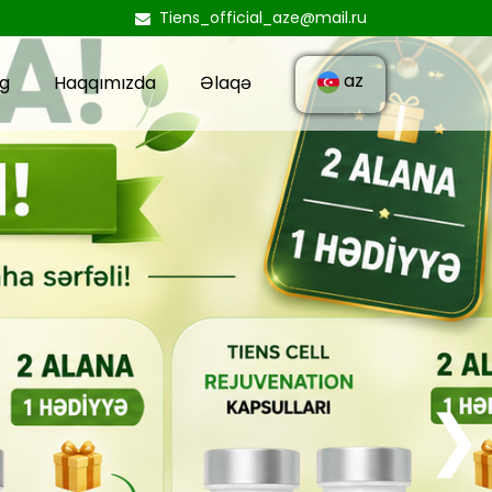
Tiens_official_aze@mail.ru
az
og
Haqqımızda
Əlaqə
❯