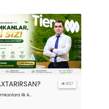
 AXTARIRSAN?
837
İmkanlara İlk A...