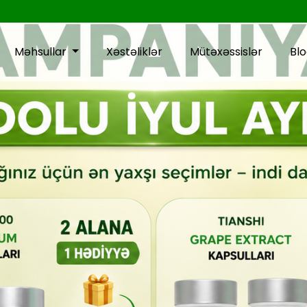
Məhsullar
Xəstəliklər
Mütəxəssislər
Bl