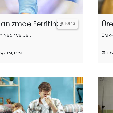
anizmdə Ferritin: ...
Ürə
10143
in Nədir və Də...
Ürək-
5/2024, 05:51
10/