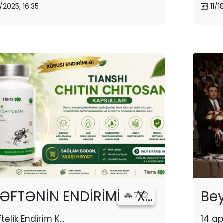
8/2025, 16:35
11/1
ƏFTƏNİN ENDİRİMİ – X...
Bey
752
təlik Endirim K...
14 apr