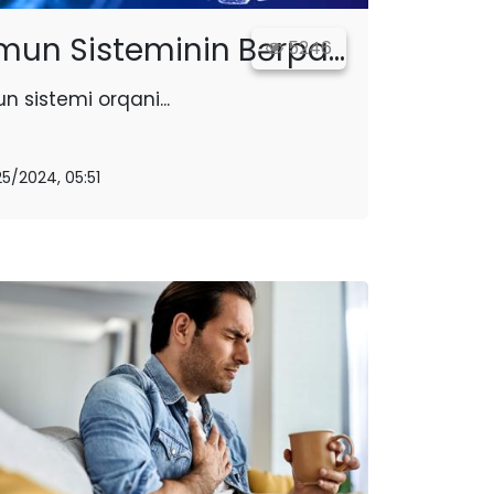
un Sisteminin Bərpa...
5246
 sistemi orqani...
25/2024, 05:51