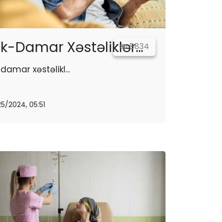
k-Damar Xəstəliklər...
8834
damar xəstəlikl...
25/2024, 05:51