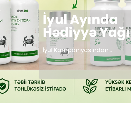
İŞ AXTARIRS
Yeni İmkanlara İlk A...
Ət