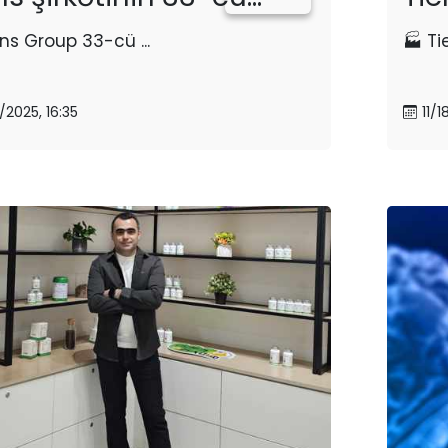
ens Group 33-cü ...
🏭 Tie
8/2025, 16:35
11/1