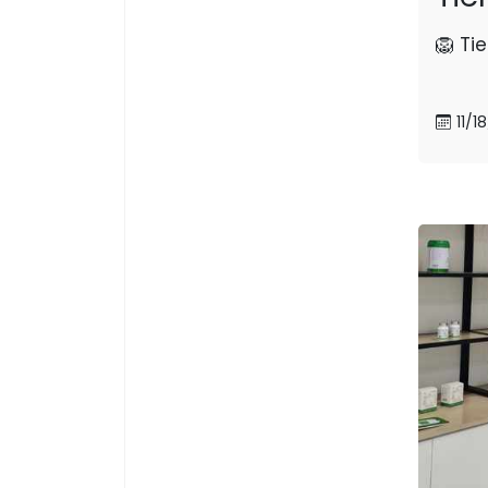
🦁 Ti
11/1