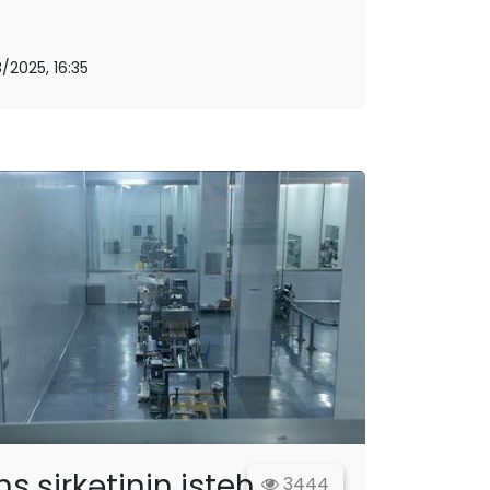
8/2025, 16:35
ns şirkətinin isteh...
3444