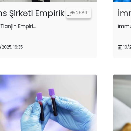
s Şirkəti Empirik ...
İmm
2589
Tianjin Empiri...
İmmun
8/2025, 16:35
10/