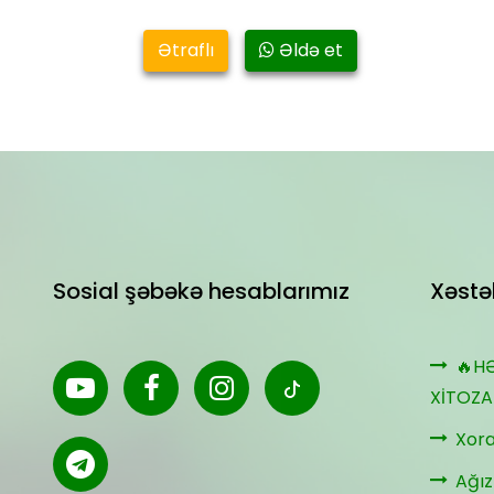
Ətraflı
Əldə et
Sosial şəbəkə hesablarımız
Xəstəl
🔥H
XİTOZA
Xora
Ağız