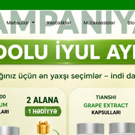
Məhsullar
Xəstəliklər
Mütəxəssislər
Bl