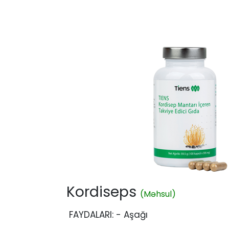
Kordiseps
(Məhsul)
FAYDALARI: - Aşağı