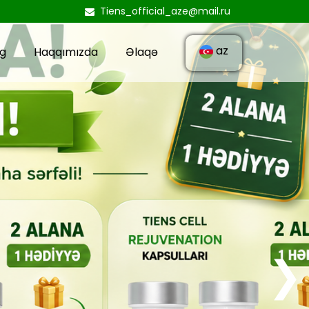
Tiens_official_aze@mail.ru
az
og
Haqqımızda
Əlaqə
❯