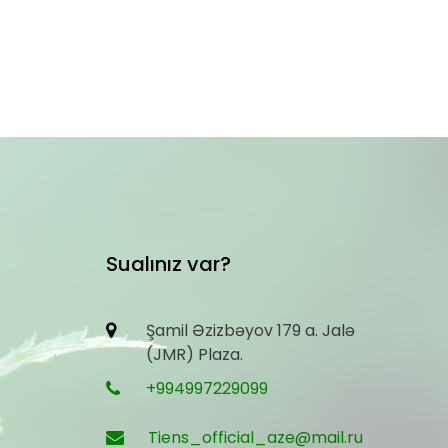
Sualınız var?
Şamil Əzizbəyov 179 a. Jalə
(JMR) Plaza.
+994997229099
Tiens_official_aze@mail.ru