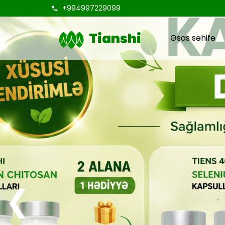
+994997229099
Tianshi
Əsas səhifə
❮