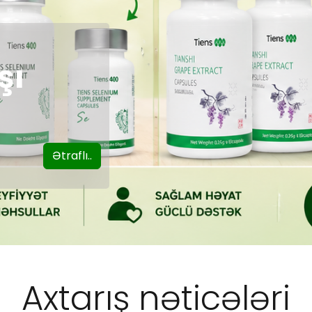
şı
Ətraflı..
Axtarış nəticələri