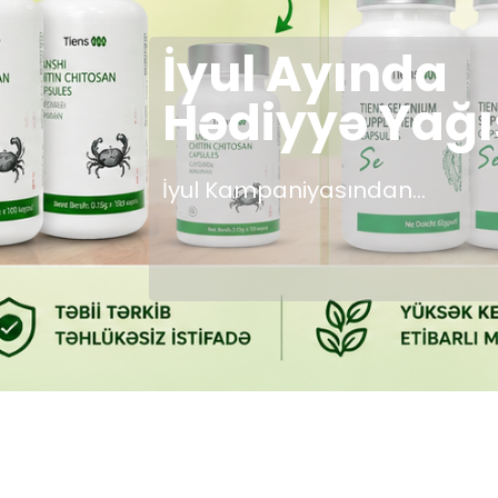
İyul Ayında
Hədiyyə Yağı
İyul Kampaniyasından...