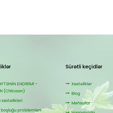
iklər
Sürətli keçidlər
ƏFTƏNİN ENDİRİMİ –
Xəstəliklər
N (Chitosan)
Blog
 xəstəlikləri
Məhsullar
 boşluğu problemləri
Haqqımızda