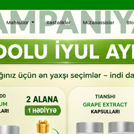
Məhsullar
Xəstəliklər
Mütəxəssislər
Bl