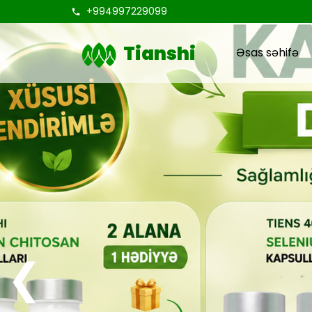
+994997229099
Tianshi
Əsas səhifə
❮