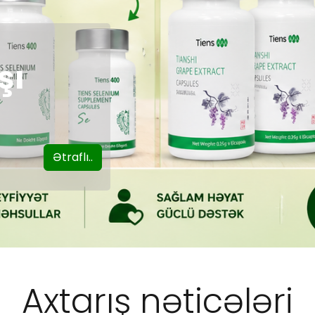
şı
Ətraflı..
Axtarış nəticələri