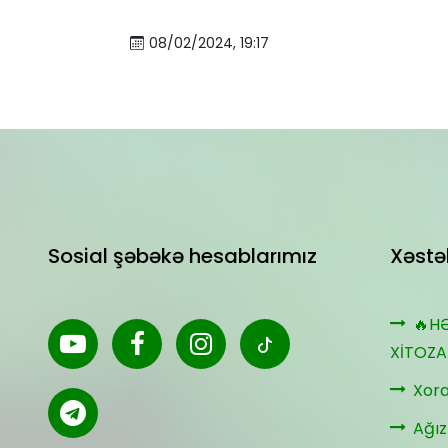
08/02/2024, 19:17
Sosial şəbəkə hesablarımız
Xəstəl
🔥H
XİTOZA
Xora
Ağız