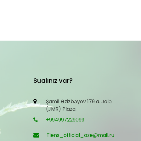
Sualınız var?
Şamil Əzizbəyov 179 a. Jalə
(JMR) Plaza.
+994997229099
Tiens_official_aze@mail.ru