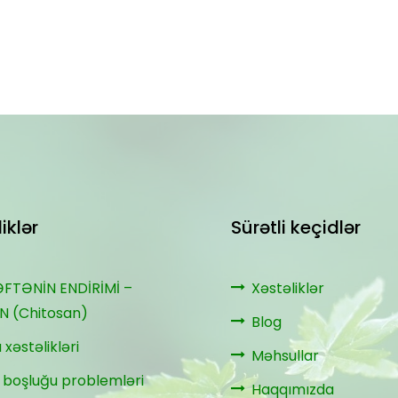
iklər
Sürətli keçidlər
ƏFTƏNİN ENDİRİMİ –
Xəstəliklər
N (Chitosan)
Blog
 xəstəlikləri
Məhsullar
 boşluğu problemləri
Haqqımızda