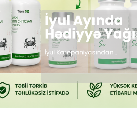
İyul Ayında
Hədiyyə Yağı
İyul Kampaniyasından...