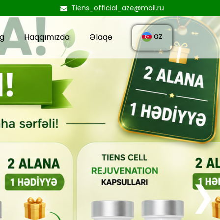
Tiens_official_aze@mail.ru
az
og
Haqqımızda
Əlaqə
❯