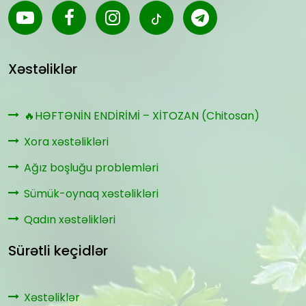
Xəstəliklər
🔥HƏFTƏNİN ENDİRİMİ – XİTOZAN (Chitosan)
Xora xəstəlikləri
Ağız boşluğu problemləri
Sümük-oynaq xəstəlikləri
Qadın xəstəlikləri
Sürətli keçidlər
Xəstəliklər