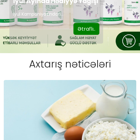
İyul Ayında Hədiyyə Yağışı
İyul Kampaniyasından...
Ətraflı..
Axtarış nəticələri