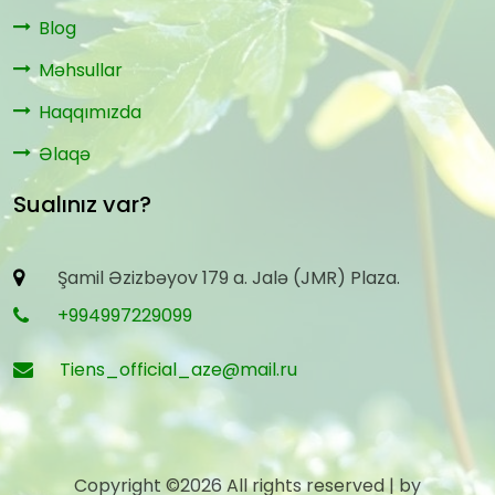
Blog
Məhsullar
Haqqımızda
Əlaqə
Sualınız var?
Şamil Əzizbəyov 179 a. Jalə (JMR) Plaza.
+994997229099
Tiens_official_aze@mail.ru
Copyright ©
2026 All rights reserved | by