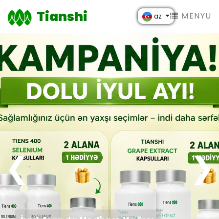
Tianshi
MENYU
az
❮
❯